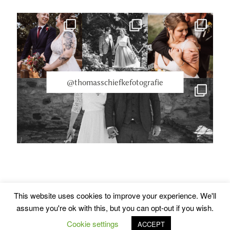
@thomasschiefkefotografie
Datenschutzerklärung
This website uses cookies to improve your experience. We'll
Impressum
assume you're ok with this, but you can opt-out if you wish.
Cookie settings
ACCEPT
© 2026 Thomas Schiefke Fotografie